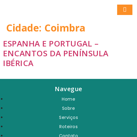
Cidade:
Coimbra
ESPANHA E PORTUGAL –
ENCANTOS DA PENÍNSULA
IBÉRICA
Navegue
Home
Sobre
Serviços
Roteiros
Contato