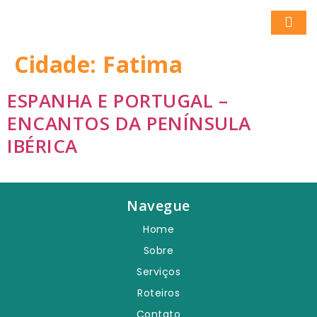
Cidade:
Fatima
ESPANHA E PORTUGAL –
ENCANTOS DA PENÍNSULA
IBÉRICA
Navegue
Home
Sobre
Serviços
Roteiros
Contato