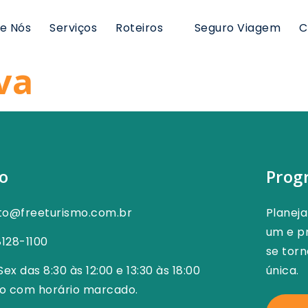
e Nós
Serviços
Roteiros
Seguro Viagem
C
va
o
Prog
to@freeturismo.com.br
Planej
um e pr
8128-1100
se tor
Sex das 8:30 às 12:00 e 13:30 às 18:00
única.
o com horário marcado.