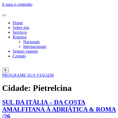
Ir para o conteúdo
Home
Sobre nós
Serviços
Roteiros
Nacionais
Internacionais
Seguro viagem
Contato
X
PROGRAME SUA VIAGEM
Cidade:
Pietrelcina
SUL DA ITÁLIA – DA COSTA
AMALFITANA À ADRIÁTICA & ROMA
/26