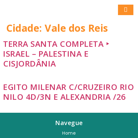
Cidade:
Vale dos Reis
TERRA SANTA COMPLETA ‣
ISRAEL – PALESTINA E
CISJORDÂNIA
EGITO MILENAR C/CRUZEIRO RIO
NILO 4D/3N E ALEXANDRIA /26
Navegue
Home