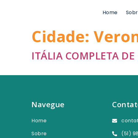
Home
Sobr
Cidade:
Vero
ITÁLIA COMPLETA DE 
Navegue
Contat
Home
conta
Sobre
(51) 9