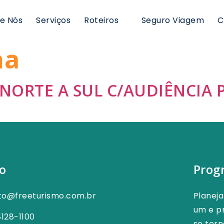
e Nós
Serviços
Roteiros
Seguro Viagem
C
na
NORTE A SUL C/AUDIÊNCIA P
o
Prog
to@freeturismo.com.br
Planej
um e pr
8128-1100
se tor