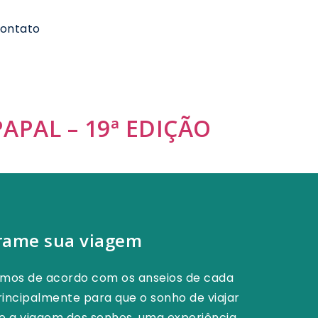
ontato
APAL – 19ª EDIÇÃO
rame sua viagem
amos de acordo com os anseios de cada
incipalmente para que o sonho de viajar
ne a viagem dos sonhos, uma experiência