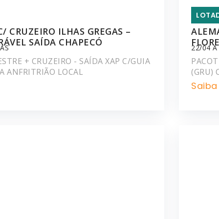
LOTA
C/ CRUZEIRO ILHAS GREGAS –
ALEM
RÁVEL SAÍDA CHAPECÓ
FLORE
IAS
22/04 A
STRE + CRUZEIRO - SAÍDA XAP C/GUIA
PACOTE
IA ANFRITRIÃO LOCAL
(GRU) 
Saiba