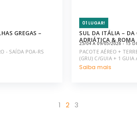
01 LUGAR!
LHAS GREGAS –
SUL DA ITÁLIA – D
ADRIÁTICA & ROMA
25/04 A 09/05/2026 - 15 D
O - SAÍDA POA-RS
PACOTE AÉREO + TERRE
(GRU) C/GUIA + 1 GUIA
Saiba mais
1
2
3