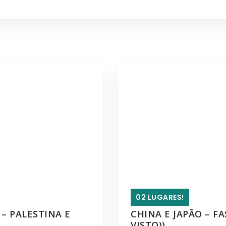
02 LUGARES!
 – PALESTINA E
CHINA E JAPÃO – F
VISTO))