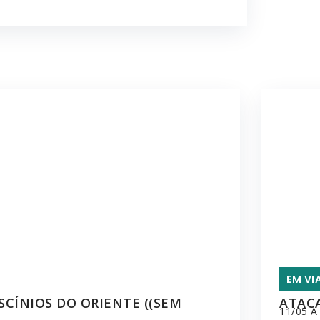
EM VI
ASCÍNIOS DO ORIENTE ((SEM
ATACA
11/05 A