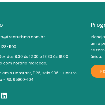
o
Prog
to@freeturismo.com.br
Planej
um e pr
8128-1100
se tor
Sex das 8:30 às 12:00 e 13:30 às 18:00
única.
o com horário marcado.
F
njamin Constant, 1126, sala 906 - Centro,
o - RS, 95900-104