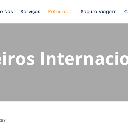
e Nós
Serviços
Roteiros
Seguro Viagem
C
iros Internaci