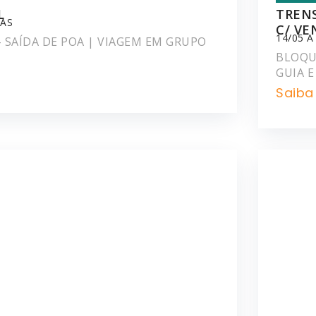
L
TRENS
IAS
C/ VE
14/05 A
 SAÍDA DE POA | VIAGEM EM GRUPO
BLOQUE
GUIA E
Saiba