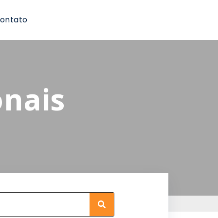
ontato
onais