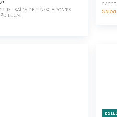
IAS
PACOTE
TRE - SAÍDA DE FLN/SC E POA/RS
Saiba
IÃO LOCAL
02 LU