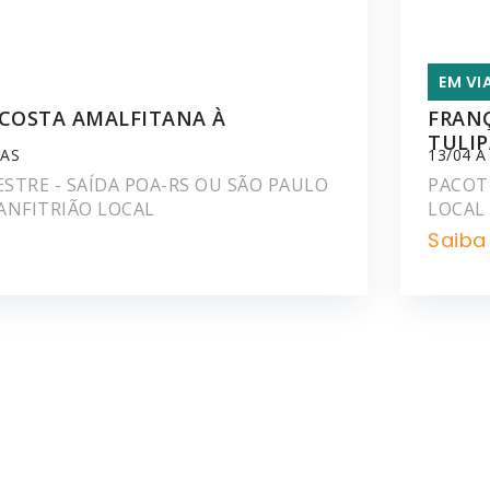
EM VI
A COSTA AMALFITANA À
FRANÇ
TULIP
IAS
13/04 A
STRE - SAÍDA POA-RS OU SÃO PAULO
PACOTE
 ANFITRIÃO LOCAL
LOCAL 
Saiba