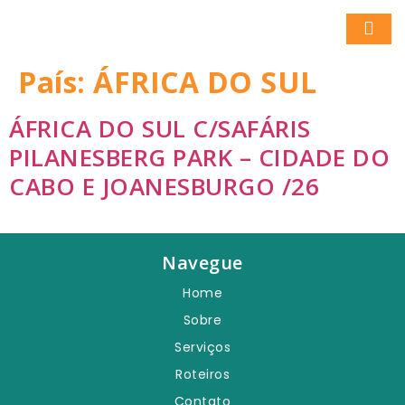
País:
ÁFRICA DO SUL
ÁFRICA DO SUL C/SAFÁRIS
PILANESBERG PARK – CIDADE DO
CABO E JOANESBURGO /26
Navegue
Home
Sobre
Serviços
Roteiros
Contato