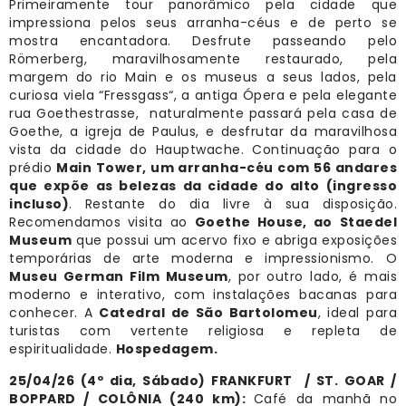
Primeiramente tour panorâmico pela cidade que
impressiona pelos seus arranha-céus e de perto se
mostra encantadora. Desfrute passeando pelo
Römerberg, maravilhosamente restaurado, pela
margem do rio Main e os museus a seus lados, pela
curiosa viela “Fressgass“, a antiga Ópera e pela elegante
rua Goethestrasse, naturalmente passará pela casa de
Goethe, a igreja de Paulus, e desfrutar da maravilhosa
vista da cidade do Hauptwache. Continuação para o
prédio
Main Tower, um arranha-céu com 56 andares
que expõe as belezas da cidade do alto (ingresso
incluso)
. Restante do dia livre à sua disposição.
Recomendamos visita ao
Goethe House, ao
Staedel
Museum
que possui um acervo fixo e abriga exposições
temporárias de arte moderna e impressionismo. O
Museu German Film Museum
, por outro lado, é mais
moderno e interativo, com instalações bacanas para
conhecer. A
Catedral de São Bartolomeu
, ideal para
turistas com vertente religiosa e repleta de
espiritualidade.
Hospedagem.
25/04/26 (4º dia, Sábado) FRANKFURT / ST. GOAR /
BOPPARD / COLÔNIA (240 km)
:
Café da manhã no