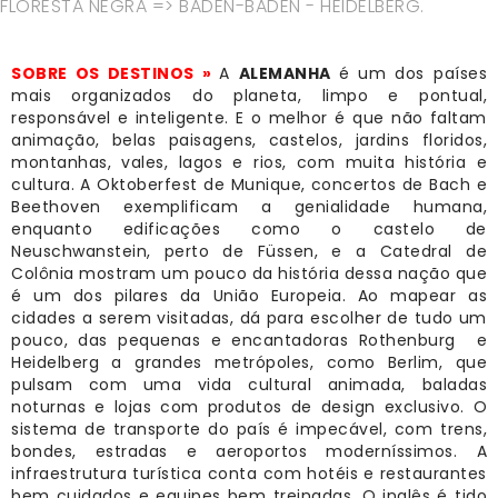
FLORESTA NEGRA => BADEN-BADEN - HEIDELBERG.
SOBRE OS DESTINOS
»
A
ALEMANHA
é um dos países
mais organizados do planeta, limpo e pontual,
responsável e inteligente. E o melhor é que não faltam
animação, belas paisagens, castelos, jardins floridos,
montanhas, vales, lagos e rios, com muita história e
cultura. A Oktoberfest de Munique, concertos de Bach e
Beethoven exemplificam a genialidade humana,
enquanto edificações como o castelo de
Neuschwanstein, perto de Füssen, e a Catedral de
Colônia mostram um pouco da história dessa nação que
é um dos pilares da União Europeia. Ao mapear as
cidades a serem visitadas, dá para escolher de tudo um
pouco, das pequenas e encantadoras Rothenburg e
Heidelberg a grandes metrópoles, como Berlim, que
pulsam com uma vida cultural animada, baladas
noturnas e lojas com produtos de design exclusivo. O
sistema de transporte do país é impecável, com trens,
bondes, estradas e aeroportos moderníssimos. A
infraestrutura turística conta com hotéis e restaurantes
bem cuidados e equipes bem treinadas. O inglês é tido