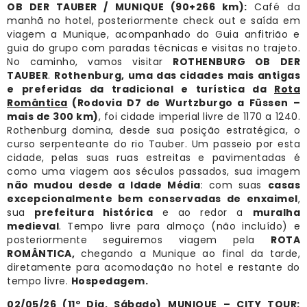
OB DER TAUBER / MUNIQUE (90+266 km):
Café da
manhã no hotel, posteriormente check out e saída em
viagem a Munique, acompanhado do Guia anfitrião e
guia do grupo com paradas técnicas e visitas no trajeto.
No caminho, vamos visitar
ROTHENBURG OB DER
TAUBER
.
Rothenburg, uma das cidades mais antigas
e preferidas da tradicional e turística da
Rota
Romântica
(Rodovia D7 de Wurtzburgo a Füssen –
mais de 300 km)
, foi cidade imperial livre de 1170 a 1240.
Rothenburg domina, desde sua posição estratégica, o
curso serpenteante do rio Tauber. Um passeio por esta
cidade, pelas suas ruas estreitas e pavimentadas é
como uma viagem aos séculos passados, sua imagem
não mudou desde a Idade Média
: com suas
casas
excepcionalmente bem conservadas de enxaimel
,
sua
prefeitura histórica
e ao redor a
muralha
medieval
. Tempo livre para almoço (não incluído) e
posteriormente seguiremos viagem pela
ROTA
ROMÂNTICA,
chegando a Munique ao final da tarde,
diretamente para acomodação no hotel e restante do
tempo livre.
Hospedagem.
02/05/26 (11º Dia, Sábado) MUNIQUE – CITY TOUR: