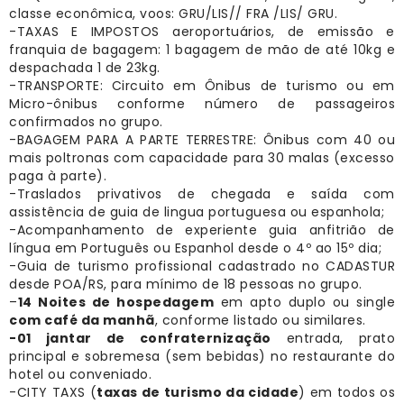
classe econômica, voos: GRU/LIS// FRA /LIS/ GRU.
-TAXAS E IMPOSTOS aeroportuários, de emissão e
franquia de bagagem: 1 bagagem de mão de até 10kg e
despachada 1 de 23kg.
-TRANSPORTE: Circuito em Ônibus de turismo ou em
Micro-ônibus conforme número de passageiros
confirmados no grupo.
-BAGAGEM PARA A PARTE TERRESTRE: Ônibus com 40 ou
mais poltronas com capacidade para 30 malas (excesso
paga à parte).
-Traslados privativos de chegada e saída com
assistência de guia de lingua portuguesa ou espanhola;
-Acompanhamento de experiente guia anfitrião de
língua em Português ou Espanhol desde o 4º ao 15º dia;
-Guia de turismo profissional cadastrado no CADASTUR
desde POA/RS, para mínimo de 18 pessoas no grupo.
–
14 Noites de hospedagem
em apto duplo ou single
com café da manhã
, conforme listado ou similares.
-01 jantar de confraternização
entrada, prato
principal e sobremesa (sem bebidas) no restaurante do
hotel ou conveniado.
-CITY TAXS (
taxas de turismo da cidade
) em todos os