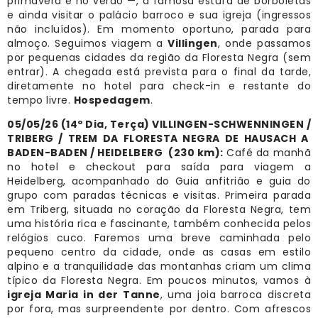
primavera e no verão —, a famosa estufa de borboletas
e ainda visitar o palácio barroco e sua igreja (ingressos
não incluídos). Em momento oportuno, parada para
almoço. Seguimos viagem a
Villingen
, onde passamos
por pequenas cidades da região da Floresta Negra (sem
entrar). A chegada está prevista para o final da tarde,
diretamente no hotel para check-in e restante do
tempo livre.
Hospedagem
.
05/05/26 (14º Dia, Terça) VILLINGEN-SCHWENNINGEN /
TRIBERG / TREM DA FLORESTA NEGRA DE HAUSACH A
BADEN-BADEN / HEIDELBERG
(230 km):
Café da manhã
no hotel e checkout para saída para viagem a
Heidelberg, acompanhado do Guia anfitrião e guia do
grupo com paradas técnicas e visitas. Primeira parada
em Triberg, situada no coração da Floresta Negra, tem
uma história rica e fascinante, também conhecida pelos
relógios cuco. Faremos uma breve caminhada pelo
pequeno centro da cidade, onde as casas em estilo
alpino e a tranquilidade das montanhas criam um clima
típico da Floresta Negra. Em poucos minutos, vamos à
igreja Maria in der Tanne
, uma joia barroca discreta
por fora, mas surpreendente por dentro. Com afrescos