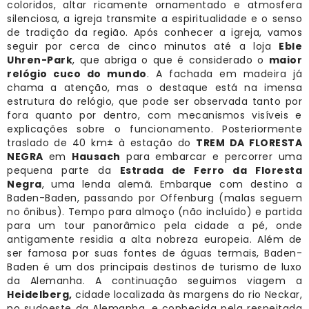
coloridos, altar ricamente ornamentado e atmosfera
silenciosa, a igreja transmite a espiritualidade e o senso
de tradição da região. Após conhecer a igreja, vamos
seguir por cerca de cinco minutos até a loja
Eble
Uhren-Park
, que abriga o que é considerado o
maior
relógio cuco do mundo
. A fachada em madeira já
chama a atenção, mas o destaque está na imensa
estrutura do relógio, que pode ser observada tanto por
fora quanto por dentro, com mecanismos visíveis e
explicações sobre o funcionamento. Posteriormente
traslado de 40 km± à estação do
TREM DA FLORESTA
NEGRA
em
Hausach
para embarcar e percorrer uma
pequena parte da
Estrada de Ferro da Floresta
Negra
, uma lenda alemã. Embarque com destino a
Baden-Baden, passando por Offenburg (malas seguem
no ônibus). Tempo para almoço (não incluído) e partida
para um tour panorâmico pela cidade a pé, onde
antigamente residia a alta nobreza europeia. Além de
ser famosa por suas fontes de águas termais, Baden-
Baden é um dos principais destinos de turismo de luxo
da Alemanha. A continuação seguimos viagem a
Heidelberg,
cidade localizada às margens do rio Neckar,
no sudoeste da Alemanha, e conhecida pela respeitada