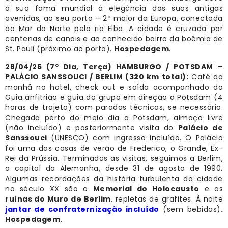
a sua fama mundial à elegância das suas antigas
avenidas, ao seu porto – 2º maior da Europa, conectada
ao Mar do Norte pelo rio Elba. A cidade é cruzada por
centenas de canais e ao conhecido bairro da boêmia de
St. Pauli (próximo ao porto).
Hospedagem
.
28/04/26 (7º Dia, Terça) HAMBURGO / POTSDAM –
PALÁCIO SANSSOUCI / BERLIM (320 km total):
Café da
manhã no hotel, check out e saída acompanhado do
Guia anfitrião e guia do grupo em direção a Potsdam (4
horas de trajeto) com paradas técnicas, se necessário.
Chegada perto do meio dia a Potsdam, almoço livre
(não incluído) e posteriormente visita do
Palácio de
Sanssouci
(UNESCO) com ingresso incluído. O Palácio
foi uma das casas de verão de Frederico, o Grande, Ex-
Rei da Prússia. Terminadas as visitas, seguimos a Berlim,
a capital da Alemanha, desde 31 de agosto de 1990.
Algumas recordações da história turbulenta da cidade
no século XX são o
Memorial do Holocausto
e as
ruínas do Muro de Berlim
, repletas de grafites. À noite
jantar de confraternização incluído
(sem bebidas)
.
Hospedagem.