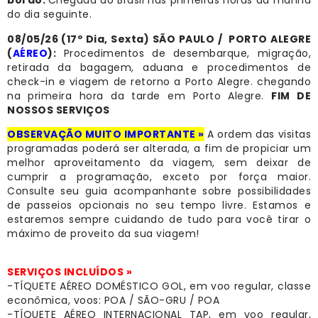
bordo.
Chegada ao Brasil nas primeiras horas da manhã
do dia seguinte.
08/05/26 (17º Dia, Sexta) SÃO PAULO / PORTO ALEGRE
(
AÉREO
):
Procedimentos de desembarque, migração,
retirada da bagagem, aduana e procedimentos de
check-in e viagem de retorno a Porto Alegre. chegando
na primeira hora da tarde em Porto Alegre.
FIM DE
NOSSOS SERVIÇOS
OBSERVAÇÃO MUITO IMPORTANTE »
A ordem das visitas
programadas poderá ser alterada, a fim de propiciar um
melhor aproveitamento da viagem, sem deixar de
cumprir a programação, exceto por força maior.
Consulte seu guia acompanhante sobre possibilidades
de passeios opcionais no seu tempo livre. Estamos e
estaremos sempre cuidando de tudo para você tirar o
máximo de proveito da sua viagem!
SERVIÇOS INCLUÍDOS »
-TÍQUETE AÉREO DOMÉSTICO GOL, em voo regular, classe
econômica, voos: POA / SÃO-GRU / POA
-TÍQUETE AÉREO INTERNACIONAL TAP, em voo regular,