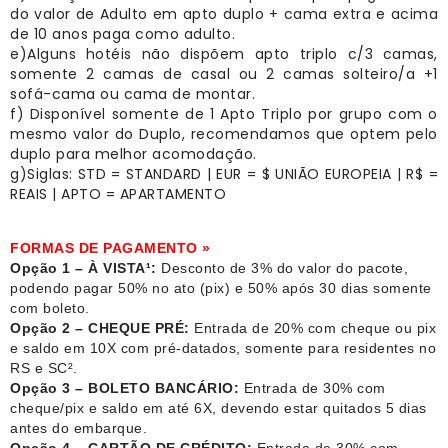
do valor de Adulto em apto duplo + cama extra e acima
de 10 anos paga como adulto.
e)Alguns hotéis não dispõem apto triplo c/3 camas,
somente 2 camas de casal ou 2 camas solteiro/a +1
sofá-cama ou cama de montar.
f) Disponível somente de 1 Apto Triplo por grupo com o
mesmo valor do Duplo, recomendamos que optem pelo
duplo para melhor acomodação.
g)Siglas: STD = STANDARD | EUR = $ UNIÃO EUROPEIA | R$ =
REAIS | APTO = APARTAMENTO
FORMAS DE PAGAMENTO »
Opção 1 – À VISTA¹:
Desconto de 3% do valor do pacote,
podendo pagar 50% no ato (pix) e 50% após 30 dias somente
com boleto.
Opção 2 – CHEQUE PRÉ:
Entrada de 20% com cheque ou pix
e saldo em 10X com pré-datados, somente para residentes no
RS e SC².
Opção 3 – BOLETO BANCÁRIO:
Entrada de 30% com
cheque/pix e saldo em até 6X, devendo estar quitados 5 dias
antes do embarque.