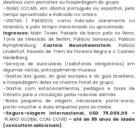
destinos com pernoites ou hospedagem do grupo.
-GUIAS LOCAIS, em idioma português ou espanhol, pelo
tempo aproximado e indicado no roteiro.
-VISITAS / PASSEIOS, como indicado claramente no
itinerário, e pelo tempo mencionado ou aproximado.
Ingressos:
Main Tower, Passeio de barco pelo rio Reno,
Torre de televisão de Berlim, Palácio Sanssouci, Palácio
Nymphenburg,
Castelo Neuschwanstein
, Palácio
Linderhof, Passeio de Trem da Floresta Negra e o Castelo
Heidelberg.
-Serviços de auriculares (radiofones obrigatórios) em
algumas visitas, principalmente museus.
-Gastos dos guias, do guia europeu e do guia brasileiro,
e hospedagem deles no mesmo hotel do grupo.
-Gastos com estacionamentos, pedágios e taxas de
trânsito para a circulação pelas rodovias alemãs.
-Bolsa pequena de viagem, nécessaire, porta-euros,
porta-voucher e duas etiquetas para as malas.
-Seguro-viagem internacional, USD 75.000,00 –
PLANO GLOBAL COM COVID
– até de 85 anos de idade
(consultem adicionais).