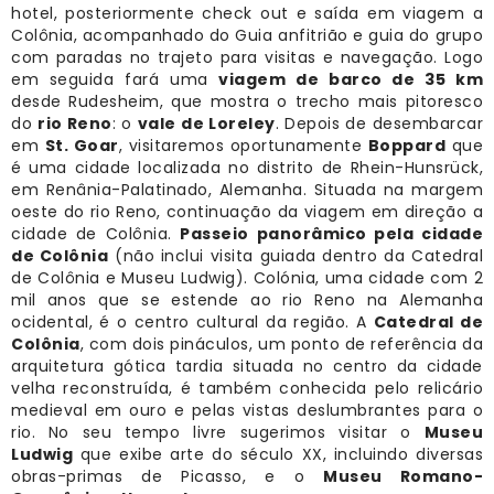
hotel, posteriormente check out e saída em viagem a
Colônia, acompanhado do Guia anfitrião e guia do grupo
com paradas no trajeto para visitas e navegação. Logo
em seguida fará uma
viagem de barco de 35 km
desde Rudesheim, que mostra o trecho mais pitoresco
do
rio Reno
: o
vale de Loreley
. Depois de desembarcar
em
St. Goar
, visitaremos oportunamente
Boppard
que
é uma cidade localizada no distrito de Rhein-Hunsrück,
em Renânia-Palatinado, Alemanha. Situada na margem
oeste do rio Reno, continuação da viagem em direção a
cidade de Colônia.
Passeio panorâmico pela cidade
de Colônia
(não inclui visita guiada dentro da Catedral
de Colônia e Museu Ludwig). Colónia, uma cidade com 2
mil anos que se estende ao rio Reno na Alemanha
ocidental, é o centro cultural da região. A
Catedral de
Colônia
, com dois pináculos, um ponto de referência da
arquitetura gótica tardia situada no centro da cidade
velha reconstruída, é também conhecida pelo relicário
medieval em ouro e pelas vistas deslumbrantes para o
rio. No seu tempo livre sugerimos visitar o
Museu
Ludwig
que exibe arte do século XX, incluindo diversas
obras-primas de Picasso, e o
Museu Romano-