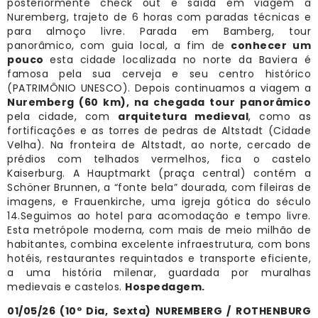
posteriormente check out e saída em viagem a
Nuremberg, trajeto de 6 horas com paradas técnicas e
para almoço livre. Parada em Bamberg, tour
panorâmico, com guia local, a fim de
conhecer um
pouco
esta cidade localizada no norte da Baviera é
famosa pela sua cerveja e seu centro histórico
(PATRIMÔNIO UNESCO). Depois continuamos a viagem a
Nuremberg (60 km), na chegada tour
panorâmico
pela cidade, com
arquitetura medieval
, como as
fortificações e as torres de pedras de Altstadt (Cidade
Velha). Na fronteira de Altstadt, ao norte, cercado de
prédios com telhados vermelhos, fica o castelo
Kaiserburg. A Hauptmarkt (praça central) contém a
Schöner Brunnen, a “fonte bela” dourada, com fileiras de
imagens, e Frauenkirche, uma igreja gótica do século
14.Seguimos ao hotel para acomodação e tempo livre.
Esta metrópole moderna, com mais de meio milhão de
habitantes, combina excelente infraestrutura, com bons
hotéis, restaurantes requintados e transporte eficiente,
a uma história milenar, guardada por muralhas
medievais e castelos.
Hospedagem.
01/05/26 (10
º Dia, Sexta)
NUREMBERG / ROTHENBURG