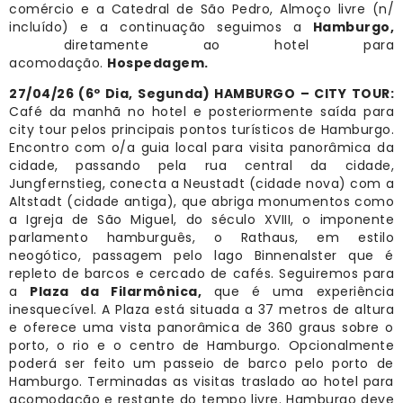
comércio e a Catedral de São Pedro, Almoço livre (n/
incluído) e a continuação seguimos a
Hamburgo,
diretamente ao hotel para
acomodação.
Hospedagem.
27/04/26 (6º Dia, Segunda) HAMBURGO – CITY TOUR:
Café da manhã no hotel e posteriormente saída para
city tour pelos principais pontos turísticos de Hamburgo.
Encontro com o/a guia local para visita panorâmica da
cidade, passando pela rua central da cidade,
Jungfernstieg, conecta a Neustadt (cidade nova) com a
Altstadt (cidade antiga), que abriga monumentos como
a Igreja de São Miguel, do século XVIII, o imponente
parlamento hamburguês, o Rathaus, em estilo
neogótico, passagem pelo lago Binnenalster que é
repleto de barcos e cercado de cafés. Seguiremos para
a
Plaza da Filarmônica,
que é uma experiência
inesquecível. A Plaza está situada a 37 metros de altura
e oferece uma vista panorâmica de 360 graus sobre o
porto, o rio e o centro de Hamburgo. Opcionalmente
poderá ser feito um passeio de barco pelo porto de
Hamburgo. Terminadas as visitas traslado ao hotel para
acomodação e restante do tempo livre. Hamburgo deve