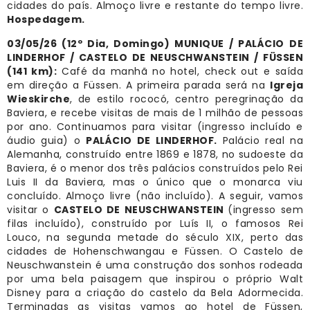
cidades do país. Almoço livre e restante do tempo livre.
Hospedagem.
03/05/26 (12º Dia, Domingo) MUNIQUE /
PALÁCIO DE
LINDERHOF / CASTELO DE NEUSCHWANSTEIN / FÜSSEN
(141 km):
Café da manhã no hotel, check out e saída
em direção a Füssen. A primeira parada será na
Igreja
Wieskirche
, de estilo rococó, centro peregrinação da
Baviera, e recebe visitas de mais de 1 milhão de pessoas
por ano. Continuamos para visitar (ingresso incluído e
áudio guia) o
PALÁCIO DE LINDERHOF.
Palácio real na
Alemanha, construído entre 1869 e 1878, no sudoeste da
Baviera, é o menor dos três palácios construídos pelo Rei
Luis II da Baviera, mas o único que o monarca viu
concluído. Almoço livre (não incluído). A seguir, vamos
visitar o
CASTELO DE NEUSCHWANSTEIN
(ingresso sem
filas incluído), construído por Luís II, o famosos Rei
Louco, na segunda metade do século XIX, perto das
cidades de Hohenschwangau e Füssen. O Castelo de
Neuschwanstein é uma construção dos sonhos rodeada
por uma bela paisagem que inspirou o próprio Walt
Disney para a criação do castelo da Bela Adormecida.
Terminadas as visitas vamos ao hotel de Füssen,