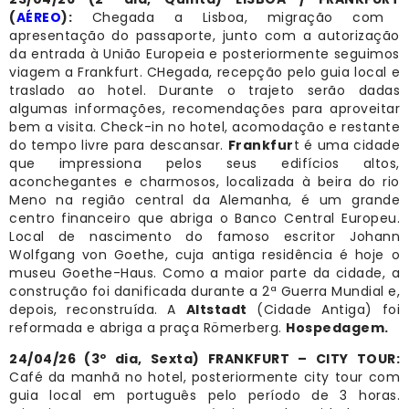
(
AÉREO
):
Chegada a Lisboa, migração com
apresentação do passaporte, junto com a autorização
da entrada à União Europeia e posteriormente seguimos
viagem a Frankfurt. CHegada, recepção pelo guia local e
traslado ao hotel. Durante o trajeto serão dadas
algumas informações, recomendações para aproveitar
bem a visita. Check-in no hotel, acomodação e restante
do tempo livre para descansar.
Frankfur
t é uma cidade
que impressiona pelos seus edifícios altos,
aconchegantes e charmosos, localizada à beira do rio
Meno na região central da Alemanha, é um grande
centro financeiro que abriga o Banco Central Europeu.
Local de nascimento do famoso escritor Johann
Wolfgang von Goethe, cuja antiga residência é hoje o
museu Goethe-Haus. Como a maior parte da cidade, a
construção foi danificada durante a 2ª Guerra Mundial e,
depois, reconstruída. A
Altstadt
(Cidade Antiga) foi
reformada e abriga a praça Römerberg.
Hospedagem.
24/04/26 (3º dia, Sexta) FRANKFURT – CITY TOUR:
Café da manhã no hotel, posteriormente city tour com
guia local em português pelo período de 3 horas.