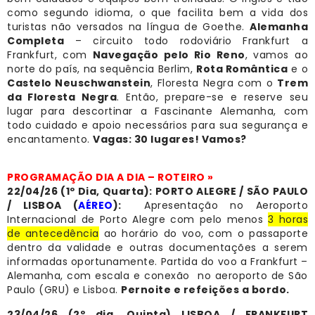
como segundo idioma, o que facilita bem a vida dos
turistas não versados na língua de Goethe.
Alemanha
Completa
– circuito todo rodoviário Frankfurt a
Frankfurt, com
Navegação pelo Rio Reno
, vamos ao
norte do país, na sequência Berlim,
Rota Romântica
e o
Castelo Neuschwanstein
, Floresta Negra com o
Trem
da Floresta Negra
. Então, prepare-se e reserve seu
lugar para descortinar a Fascinante Alemanha, com
todo cuidado e apoio necessários para sua segurança e
encantamento.
Vagas: 30 lugares! Vamos?
PROGRAMAÇÃO DIA A DIA – ROTEIRO »
22/04/26 (1º Dia, Quarta): PORTO ALEGRE / SÃO PAULO
/ LISBOA
(
AÉREO
):
Apresentação no Aeroporto
Internacional de Porto Alegre com pelo menos
3 horas
de antecedência
ao horário do voo, com o passaporte
dentro da validade e outras documentações a serem
informadas oportunamente. Partida do voo a Frankfurt –
Alemanha, com escala e conexão no aeroporto de São
Paulo (GRU) e Lisboa.
Pernoite e refeições a bordo.
23/04/26 (2º dia, Quinta) LISBOA / FRANKFURT