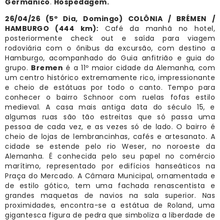
Germânico
.
Hospedagem.
26/04/26 (5º Dia, Domingo) COLÔNIA / BRÉMEN /
HAMBURGO (444 km):
Café da manhã no hotel,
posteriormente check out e saída para viagem
rodoviária com o ônibus da excursão, com destino a
Hamburgo, acompanhado do Guia anfitrião e guia do
grupo.
Bremen
é a 11º maior cidade da Alemanha, com
um centro histórico extremamente rico, impressionante
e cheio de estátuas por todo o canto. Tempo para
conhecer o bairro Schnoor com ruelas fofas estilo
medieval. A casa mais antiga data do século 15, e
algumas ruas são tão estreitas que só passa uma
pessoa de cada vez, e as vezes só de lado. O bairro é
cheio de lojas de lembrancinhas, cafés e artesanato. A
cidade se estende pelo rio Weser, no noroeste da
Alemanha. É conhecida pelo seu papel no comércio
marítimo, representado por edifícios hanseáticos na
Praça do Mercado. A Câmara Municipal, ornamentada e
de estilo gótico, tem uma fachada renascentista e
grandes maquetas de navios na sala superior. Nas
proximidades, encontra-se a estátua de Roland, uma
gigantesca figura de pedra que simboliza a liberdade de