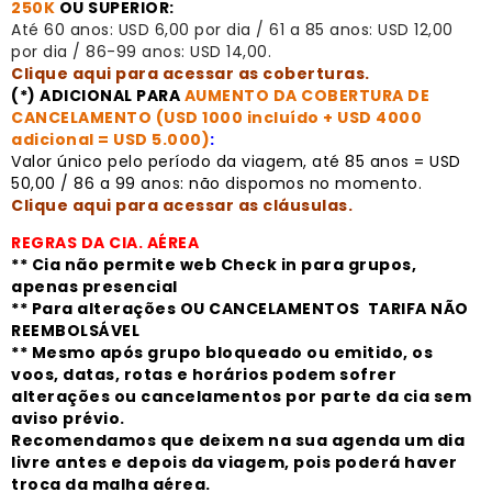
250K
OU SUPERIOR
:
Até 60 anos: USD 6,00 por dia / 61 a 85 anos: USD 12,00
por dia / 86-99 anos: USD 14,00.
Clique aqui para acessar as coberturas
.
(*) ADICIONAL PARA
AUMENTO DA COBERTURA DE
CANCELAMENTO (USD 1000 incluído + USD 4000
adicional = USD 5.000)
:
Valor único pelo período da viagem, até 85 anos = USD
50,00 / 86 a 99 anos: não dispomos no momento.
Clique aqui para acessar as cláusulas
.
REGRAS DA CIA. AÉREA
** Cia não permite web Check in para grupos,
apenas presencial
** Para alterações OU CANCELAMENTOS TARIFA NÃO
REEMBOLSÁVEL
** Mesmo após grupo bloqueado ou emitido, os
voos, datas, rotas e horários podem sofrer
alterações ou cancelamentos por parte da cia sem
aviso prévio.
Recomendamos que deixem na sua agenda um dia
livre antes e depois da viagem, pois poderá haver
troca da malha aérea.