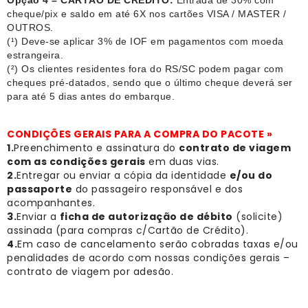
Opção 4 – CARTÃO DE CRÉDITO:
Entrada de 30% com
cheque/pix e saldo em até 6X nos cartões VISA / MASTER /
OUTROS.
(¹) Deve-se aplicar 3% de IOF em pagamentos com moeda
estrangeira.
(²) Os clientes residentes fora do RS/SC podem pagar com
cheques pré-datados, sendo que o último cheque deverá ser
para até 5 dias antes do embarque.
CONDIÇÕES GERAIS PARA A COMPRA DO PACOTE »
1.
Preenchimento e assinatura do
contrato de viagem
com as condições gerais
em duas vias.
2.
Entregar ou enviar a cópia da identidade
e/ou do
passaporte
do passageiro responsável e dos
acompanhantes.
3.
Enviar a
ficha de autorização de débito
(solicite)
assinada (para compras c/Cartão de Crédito).
4.
Em caso de cancelamento serão cobradas taxas e/ou
penalidades de acordo com nossas condições gerais –
contrato de viagem por adesão.