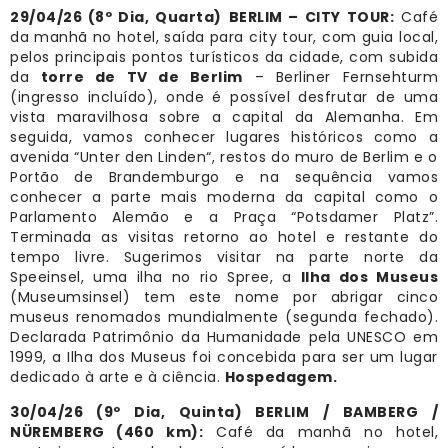
29/04/26 (8º Dia, Quarta)
BERLIM – CITY TOUR:
Café
da manhã no hotel, saída para city tour, com guia local,
pelos principais pontos turísticos da cidade, com subida
da
torre de TV de Berlim
– Berliner Fernsehturm
(ingresso incluído), onde é possível desfrutar de uma
vista maravilhosa sobre a capital da Alemanha. Em
seguida, vamos conhecer lugares históricos como a
avenida “Unter den Linden“, restos do muro de Berlim e o
Portão de Brandemburgo e na sequência vamos
conhecer a parte mais moderna da capital como o
Parlamento Alemão e a Praça “Potsdamer Platz”.
Terminada as visitas retorno ao hotel e restante do
tempo livre. Sugerimos visitar na parte norte da
Speeinsel, uma ilha no rio Spree, a
Ilha dos Museus
(Museumsinsel) tem este nome por abrigar cinco
museus renomados mundialmente (segunda fechado).
Declarada Patrimônio da Humanidade pela UNESCO em
1999, a Ilha dos Museus foi concebida para ser um lugar
dedicado à arte e à ciência.
Hospedagem.
30/04/26 (9º Dia, Quinta) BERLIM / BAMBERG /
NÜREMBERG (460 km):
Café da manhã no hotel,