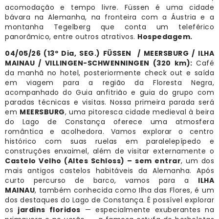
acomodação e tempo livre. Füssen é uma cidade
bávara na Alemanha, na fronteira com a Áustria e a
montanha Tegelberg que conta um teleférico
panorâmico, entre outros atrativos.
Hospedagem.
04/05/26 (13º Dia, SEG.) FÜSSEN / MEERSBURG / ILHA
MAINAU
/ VILLINGEN-SCHWENNINGEN (320 km
)
:
Café
da manhã no hotel, posteriormente check out e saída
em viagem para a região da Floresta Negra,
acompanhado do Guia anfitrião e guia do grupo com
paradas técnicas e visitas. Nossa primeira parada será
em
MEERSBURG
, uma pitoresca cidade medieval à beira
do Lago de Constança oferece uma atmosfera
romântica e acolhedora. Vamos explorar o centro
histórico com suas ruelas em paralelepípedo e
construções enxaimel, além de visitar externamente o
Castelo Velho (Altes Schloss) – sem entrar
, um dos
mais antigos castelos habitáveis da Alemanha. Após
curto percurso de barco, vamos para a
ILHA
MAINAU
, também conhecida como Ilha das Flores, é um
dos destaques do Lago de Constança. É possível explorar
os
jardins floridos
— especialmente exuberantes na