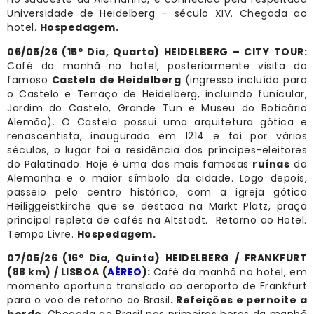
Universidade de Heidelberg – século XIV. Chegada ao
hotel.
Hospedagem.
06/05/26 (15º Dia, Quarta) HEIDELBERG – CITY TOUR
:
Café da manhã no hotel, posteriormente visita do
famoso
Castelo de Heidelberg
(ingresso incluído para
o Castelo e Terraço de Heidelberg, incluindo funicular,
Jardim do Castelo, Grande Tun e Museu do Boticário
Alemão). O Castelo possui uma arquitetura gótica e
renascentista, inaugurado em 1214 e foi por vários
séculos, o lugar foi a residência dos príncipes-eleitores
do Palatinado. Hoje é uma das mais famosas
ruínas
da
Alemanha e o maior símbolo da cidade. Logo depois,
passeio pelo centro histórico, com a igreja gótica
Heiliggeistkirche que se destaca na Markt Platz, praça
principal repleta de cafés na Altstadt. Retorno ao Hotel.
Tempo Livre.
Hospedagem.
07/05/26 (16º Dia, Quinta) HEIDELBERG / FRANKFURT
(88 km) / LISBOA (
AÉREO
):
Café da manhã no hotel, em
momento oportuno translado ao aeroporto de Frankfurt
para o voo de retorno ao Brasil
. Refeições e pernoite a