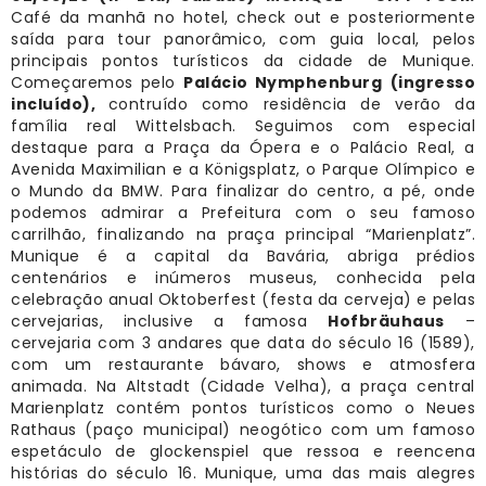
Café da manhã no hotel, check out e posteriormente
saída para tour panorâmico, com guia local, pelos
principais pontos turísticos da cidade de Munique.
Começaremos pelo
Palácio Nymphenburg
(ingresso
incluído),
contruído como residência de verão da
família real Wittelsbach. Seguimos com especial
destaque para a Praça da Ópera e o Palácio Real, a
Avenida Maximilian e a Königsplatz, o Parque Olímpico e
o Mundo da BMW. Para finalizar do centro, a pé, onde
podemos admirar a Prefeitura com o seu famoso
carrilhão, finalizando na praça principal “Marienplatz”.
Munique é a capital da Bavária, abriga prédios
centenários e inúmeros museus, conhecida pela
celebração anual Oktoberfest (festa da cerveja) e pelas
cervejarias, inclusive a famosa
Hofbräuhaus
–
cervejaria com 3 andares que data do século 16 (1589),
com um restaurante bávaro, shows e atmosfera
animada. Na Altstadt (Cidade Velha), a praça central
Marienplatz contém pontos turísticos como o Neues
Rathaus (paço municipal) neogótico com um famoso
espetáculo de glockenspiel que ressoa e reencena
histórias do século 16. Munique, uma das mais alegres