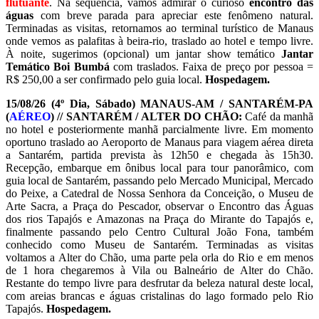
flutuante
. Na sequência, vamos admirar o curioso
encontro das
águas
com breve parada para apreciar este fenômeno natural.
Terminadas as visitas, retornamos ao terminal turístico de Manaus
onde vemos as palafitas à beira-rio, traslado ao hotel e tempo livre.
À noite, sugerimos (opcional) um jantar show temático
Jantar
Temático Boi Bumbá
com traslados. Faixa de preço por pessoa =
R$ 250,00 a ser confirmado pelo guia local.
Hospedagem.
15/08/26 (4º Dia, Sábado) MANAUS-AM / SANTARÉM-PA
(
AÉREO
) // SANTARÉM / ALTER DO CHÃO:
Café da manhã
no hotel e posteriormente manhã parcialmente livre. Em momento
oportuno traslado ao Aeroporto de Manaus para viagem aérea direta
a Santarém, partida prevista às 12h50 e chegada às 15h30.
Recepção, embarque em ônibus local para tour panorâmico, com
guia local de Santarém, passando pelo Mercado Municipal, Mercado
do Peixe, a Catedral de Nossa Senhora da Conceição, o Museu de
Arte Sacra, a Praça do Pescador, observar o Encontro das Águas
dos rios Tapajós e Amazonas na Praça do Mirante do Tapajós e,
finalmente passando pelo Centro Cultural João Fona, também
conhecido como Museu de Santarém. Terminadas as visitas
voltamos a Alter do Chão, uma parte pela orla do Rio e em menos
de 1 hora chegaremos à Vila ou Balneário de Alter do Chão.
Restante do tempo livre para desfrutar da beleza natural deste local,
com areias brancas e águas cristalinas do lago formado pelo Rio
Tapajós.
Hospedagem.