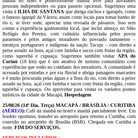
manhã no hotel e posteriormente manhã livre para atividades
pessoais independentes ou para passeio opcional. Sugerimos uma
visita à
ILHA
DE SANTANA
que abriga riachos e igarapés, como
o famoso igarapé da Várzea, assim como locais para tomar banho de
rio e, se tiver sorte, apreciar uma revoada de pássaros. Isso sem
contar a experiência gastronomia local, que inclui almoço no Sítio
Refúgio dos Pereira, com culinária influenciada pelos povos
paraenses e pelos antigos moradores do povoado santanense –
mestiços portugueses e indígenas da nação Tucuju – com direito a
peixe assado na hora, açaí com farinha e sucos com frutas da região,
como taperebá e cupuaçu. Sugerimos também visitar
APA do
Curiaú
(18 km) que é um atrativo de turismo comunitário com
experiências que estão no cotidiano dos moradores. A comunidade é
acessada por estradas e por via fluvial e abriga paisagens marcantes
e é muito procurada pelas águas e a flora do rio, com direito a peixe
assado na hora, açaí com farinha e sucos com frutas da região, como
taperebá e cupuaçu. Ou aproveitar para visitar os variados pontos
turísticos da cidade de Macapá.
Hospedagem
25/08/26 (14º Dia, Terça) MACAPÁ / BRASÍLIA / CURITIBA
(
AÉREO
):
Café da manhã no hotel e manhã parcialmente livre. Em
horário oportuno, transfer ao aeroporto para retorno a Curitiba, com
conexão no aeroporto de Brasília (BSB). Chegada em Curitiba a
noite.
FIM DO SERVIÇOS.
SERVIÇOS INCLUÍDOS »