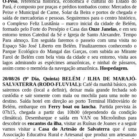
O-Peso
, referência histórica, econômica e cultural do Estado do
Pará, é composto por praças e prédios tombados como: Mercados de
Peixe e Municipal de Carne, Solar da Beira e portos de chegada e
saída de mercadorias e pessoas. Seguiremos para o centro histórico,
o Complexo Feliz Lusitânia – marco inicial da cidade de Belém,
formado pelo Forte do Presépio e Casa das
Onze Janelas
, e em seu
entorno temos Catedral da Sé e Igreja de Santo Alexandre. Tempo
Para almoço. Em seguida faremos o passeio com uma visita no
Espaço São José Liberto em Belém. Finalizaremos conhecendo o
Parque Ecológico do Mangal das Garças, com subida ao Mirante
Farol de Belém com bela vista da cidade e seu entorno, visita aos
lagos admirando as espécimes amazônicas, e ninhal de pássaros,
assim como o memória da navegação amazônica.
Hospedagem.
20/08/26
(9º Dia, Quinta)
BELÉM /
ILHA DE MARAJÓ-
SALVATERRA (RODO-FLUVIAL):
Café da manhã básico, pois
sairemos cedo (local a definir), deixar mala grande fechada sob
custódia e sair somente com mala ou mochila para uma noite no
destino. Saída hotel em direção ao porto Terminal Hidroviário de
Belém, embarque em
Ferry boat ou lancha
. Partida prevista às
07h15, chegada a partir das 10h00 (dependendo da condição
climática). Desembarque e saída em VAN ou Microônibus para
descobrir os
encantos da ilha
, visitar as Ruínas de Joanes e a seguir
vamos visitar a
Casa do Artesão de Salvaterra
que é uma
Associação Educativa Rural e Artesanal que produz um artesanato