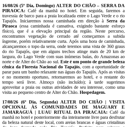
16/08/26 (5º Dia, Domingo)
ALTER DO CHÃO – SERRA DA
PIRAOCA:
Café da manhã no hotel. Em seguida, faremos a
travessia de barco para a praia localizada entre o Lago Verde e o rio
Tapajós. Iniciaremos nossa caminhada em direção à
Serra da
Piraoca
(essa caminhada é cansativa, exigindo bastante esforço
físico), que é a elevação principal da região. Neste percurso,
encontramos vegetação de cerrado até começarmos a subida
íngreme, porém relativamente curta. Após uma hora de caminhada,
alcançaremos o topo da serra, onde teremos uma vista de 360 graus
do rio Tapajós, que em alguns trechos atinge mais de 20 km de
largura, do Lago Verde com suas inúmeras baías, do Amazonas ao
norte e de Alter do Chão ao sul.
Este é um ponto de grande beleza
cênica da Floresta Nacional do Tapajós
, com a oportunidade de
parar para um banho relaxante nas águas do Tapajós. Após as visitas
e no momento oportuno, retornaremos ao hotel, e o restante do
tempo será livre. Almoço (não incluído); à tarde sugerimos
aproveitar a praia ou outras atividades de seu interesse, como uma
visita ao pequeno centro de Alter do Chão.
Hospedagem.
17/08/26
(6º Dia, Segunda) ALTER DO CHÃO | VISITA
OPCIONAL ÀS COMUNIDADES DE MAGUARY E
JAMARAGUÁ | LUAU RITUAL DA PIRACAIA:
Café da
manhã no hotel e posteriormente dia inteiramente livre para desfrutar
da beleza natural deste local, com areias brancas e águas cristalinas