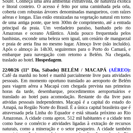
Soure. Conheça uma área ambiental extrativista, de natureza exótica
e litoral costeiro. O acesso é feito por uma caminhada pela orla,
coberta com robustas árvores denominadas mangueiros, com raízes
aéreas e longas. Elas estão enraizadas na vegetação natural em torno
de uma antiga ponte, que tem 300m de comprimento, até a entrada
principal da praia. Um verdadeiro paraíso, banhado pelo rio
Amazonas e oceano Atlântico. Ainda pouco frequentada pelos
banhistas, esconde uma beleza sem igual, um cenário de manguezal
e praia de areia fina no mesmo lugar. Almoço livre (não incluído).
Após o almoço às 14h30, seguiremos para o Porto do Camará, e
embarque para navegação com retorno a Belém. Na chegada,
traslado ao hotel.
Hospedagem
.
22/08/26
(11º Dia, Sábado) BELÉM /
MACAPÁ
(AÉREO)
:
Café da manhã no hotel e manhã parcialmente livre para atividades
pessoais. Em momento oportuno translado ao aeroporto de Belém
para viagem aérea a Macapá com chegada prevista nas primeiras
horas da tarde, desembarque, procedimentos aeroportuários e
translado ao hotel para acomodação. Restante do dia livre para
atividas pessoais independentes. Macapá é a capital do estado do
Amapá, na Região Norte do Brasil. É a única capital brasileira que é
atravessada pela Linha do Equador e está situada próximo ao Rio
Amazonas. A cidade conta aprox. 512 mil habitantes e a cidade tem
como base o comércio e atividades ligadas à extração de recursos
naturais, como a mineração e o setor pesqueiro. A cidade também