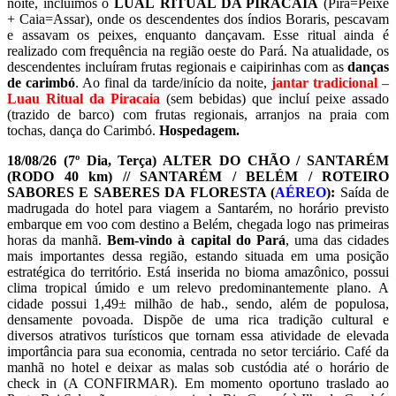
noite, incluímos o
LUAL
RITUAL DA PIRACAIA
(Pira=Peixe
+ Caia=Assar), onde os descendentes dos índios Boraris, pescavam
e assavam os peixes, enquanto dançavam. Esse ritual ainda é
realizado com frequência na região oeste do Pará. Na atualidade, os
descendentes incluíram frutas regionais e caipirinhas com as
danças
de carimbó
. Ao final da tarde/início da noite,
jantar tradicional –
Luau Ritual da Piracaia
(sem bebidas) que incluí peixe assado
(trazido de barco) com frutas regionais, arranjos na praia com
tochas, dança do Carimbó.
Hospedagem.
18/08/26
(7º Dia, Terça) ALTER DO CHÃO / SANTARÉM
(RODO 40 km) // SANTARÉM / BELÉM / ROTEIRO
SABORES E SABERES DA FLORESTA (
AÉREO
):
Saída de
madrugada do hotel para viagem a Santarém, no horário previsto
embarque em voo com destino a Belém, chegada logo nas primeiras
horas da manhã.
Bem-vindo à capital do Pará
, uma das cidades
mais importantes dessa região, estando situada em uma posição
estratégica do território. Está inserida no bioma amazônico, possui
clima tropical úmido e um relevo predominantemente plano. A
cidade possui 1,49± milhão de hab., sendo, além de populosa,
densamente povoada. Dispõe de uma rica tradição cultural e
diversos atrativos turísticos que tornam essa atividade de elevada
importância para sua economia, centrada no setor terciário. Café da
manhã no hotel e deixar as malas sob custódia até o horário de
check in (A CONFIRMAR). Em momento oportuno traslado ao