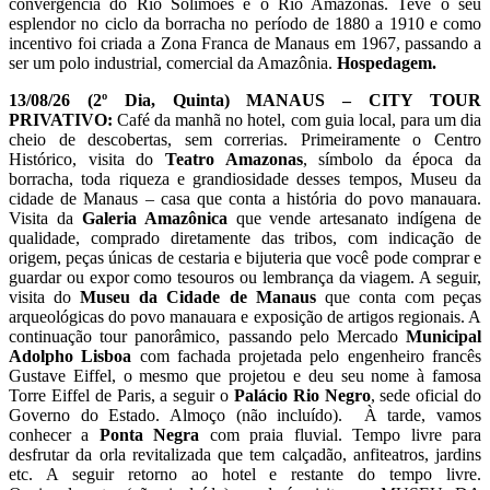
convergência do Rio Solimões e o Rio Amazonas. Teve o seu
esplendor no ciclo da borracha no período de 1880 a 1910 e como
incentivo foi criada a Zona Franca de Manaus em 1967, passando a
ser um polo industrial, comercial da Amazônia.
Hospedagem.
13/08/26 (2º Dia,
Quinta) MANAUS – CITY TOUR
PRIVATIVO:
Café da manhã no hotel, com guia local, para um dia
cheio de descobertas, sem correrias. Primeiramente o Centro
Histórico, visita do
Teatro Amazonas
, símbolo da época da
borracha, toda riqueza e grandiosidade desses tempos, Museu da
cidade de Manaus – casa que conta a história do povo manauara.
Visita da
Galeria Amazônica
que vende artesanato indígena de
qualidade, comprado diretamente das tribos, com indicação de
origem, peças únicas de cestaria e bijuteria que você pode comprar e
guardar ou expor como tesouros ou lembrança da viagem. A seguir,
visita do
Museu da Cidade de Manaus
que conta com peças
arqueológicas do povo manauara e exposição de artigos regionais. A
continuação tour panorâmico, passando pelo Mercado
Municipal
Adolpho Lisboa
com fachada projetada pelo engenheiro francês
Gustave Eiffel, o mesmo que projetou e deu seu nome à famosa
Torre Eiffel de Paris, a seguir o
Palácio Rio Negro
, sede oficial do
Governo do Estado. Almoço (não incluído). À tarde, vamos
conhecer a
Ponta Negra
com praia fluvial. Tempo livre para
desfrutar da orla revitalizada que tem calçadão, anfiteatros, jardins
etc. A seguir retorno ao hotel e restante do tempo livre.