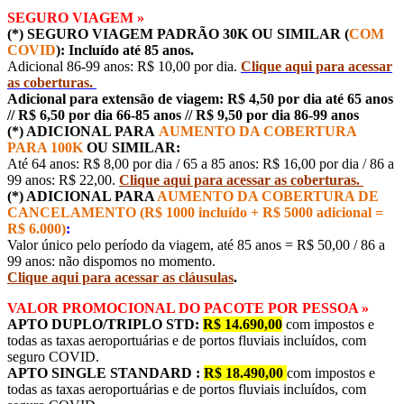
SEGURO VIAGEM »
(*) SEGURO VIAGEM PADRÃO 30K OU SIMILAR (
COM
COVID
): Incluído até 85 anos.
Adicional 86-99 anos: R$ 10,00 por dia.
Clique aqui para acessar
as coberturas.
Adicional para extensão de viagem: R$ 4,50 por dia até 65 anos
// R$ 6,50 por dia 66-85 anos // R$ 9,50 por dia 86-99 anos
(*) ADICIONAL PARA
AUMENTO DA COBERTURA
PARA 100K
OU SIMILAR:
Até 64 anos: R$ 8,00 por dia / 65 a 85 anos: R$ 16,00 por dia / 86 a
99 anos: R$ 22,00.
Clique aqui para acessar as coberturas.
(*) ADICIONAL PARA
AUMENTO DA COBERTURA DE
CANCELAMENTO (R$ 1000 incluído + R$ 5000 adicional =
R$ 6.000)
:
Valor único pelo período da viagem, até 85 anos = R$ 50,00 / 86 a
99 anos: não dispomos no momento.
Clique aqui para acessar as cláusulas
.
VALOR PROMOCIONAL DO PACOTE POR PESSOA »
APTO DUPLO/TRIPLO STD:
R$ 14.690,00
com impostos e
todas as taxas aeroportuárias e de portos fluviais incluídos, com
seguro COVID.
APTO SINGLE STANDARD :
R$ 18.490,00
com impostos e
todas as taxas aeroportuárias e de portos fluviais incluídos, com