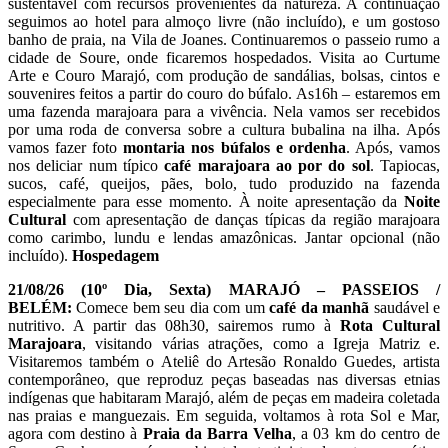
sustentável com recursos provenientes da natureza. A continuação
seguimos ao hotel para almoço livre (não incluído), e um gostoso
banho de praia, na Vila de Joanes. Continuaremos o passeio rumo a
cidade de Soure, onde ficaremos hospedados. Visita ao Curtume
Arte e Couro Marajó, com produção de sandálias, bolsas, cintos e
souvenires feitos a partir do couro do búfalo. As16h – estaremos em
uma fazenda marajoara para a vivência. Nela vamos ser recebidos
por uma roda de conversa sobre a cultura bubalina na ilha. Após
vamos fazer foto
montaria nos búfalos e ordenha
. Após, vamos
nos deliciar num típico
café marajoara ao por do sol
. Tapiocas,
sucos, café, queijos, pães, bolo, tudo produzido na fazenda
especialmente para esse momento. À noite apresentação da
Noite
Cultural
com apresentação de danças típicas da região marajoara
como carimbo, lundu e lendas amazônicas. Jantar opcional (não
incluído).
Hospedagem
21/08/26
(10º Dia, Sexta)
MARAJÓ – PASSEIOS /
BELÉM:
Comece bem seu dia com um
café da manhã
saudável e
nutritivo. A partir das 08h30, sairemos rumo à
Rota Cultural
Marajoara
, visitando várias atrações, como a Igreja Matriz e.
Visitaremos também o Ateliê do Artesão Ronaldo Guedes, artista
contemporâneo, que reproduz peças baseadas nas diversas etnias
indígenas que habitaram Marajó, além de peças em madeira coletada
nas praias e manguezais. Em seguida, voltamos à rota Sol e Mar,
agora com destino à
Praia da Barra Velha
, a 03 km do centro de