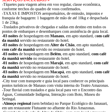
-Tíquetes para viagem aérea em voo regular, classe econômica,
conforme trechos do quadro de voos confirmados.
-TAXAS E IMPOSTOS aeroportuários, de emissão, impostos e
franquia de bagagem: 1 bagagem de mão de até 10kg e despachada
1 de 23kg.
-Traslados privativos de chegadas e saídas em destino em todos os
pontos de embarques e desembarques com assistência de guia local.
-03 noites
de hospedagem em
Manaus
, em apto standard, c
om café
da manhã
servido no restaurante do hotel.
-03 noites
de hospedagem em
Alter do Chão
, em apto standard,
com café da manhã
servido no restaurante do hotel.
-03 noites
de hospedagem em
Belém
, em apto standard,
com café
da manhã servido
no restaurante do hotel.
-01 noites
de hospedagem em
Marajó
, em apto standard,
com café
da manhã
servido no restaurante do hotel.
-03
noites
de hospedagem em
Macapá
, em apto standard,
com café
da manhã
servido no restaurante do hotel.
-City tour com transporte e guia local para conhecer os principais
pontos turísticos de Manaus com visita interna do Teatro Amazonas.
-Tour fluvial com traslados e guia local para ver o Encontro das
Águas, Comunidade Indígena, Interação com Boto, Museu do
Seringal.
-Almoço regional
(sem bebidas) no Parque Ecológico do Janauari,
em um restaurante Flutuante no afluente do Rio Amazonas.