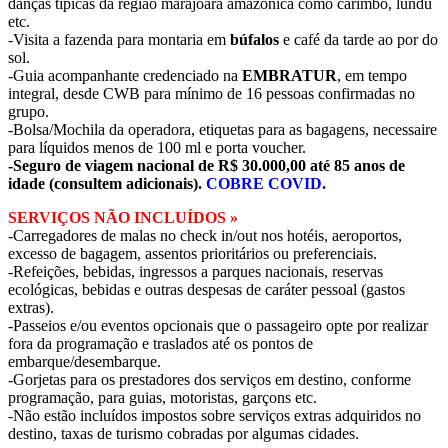
danças típicas da região marajoara amazônica como carimbo, lundu
etc.
-Visita a fazenda para montaria em
búfalos
e café da tarde ao por do
sol.
-Guia acompanhante credenciado na
EMBRATUR
, em tempo
integral, desde CWB para mínimo de 16 pessoas confirmadas no
grupo.
-Bolsa/Mochila da operadora, etiquetas para as bagagens, necessaire
para líquidos menos de 100 ml e porta voucher.
-Seguro de viagem nacional de R$ 30.000,00 até 85 anos de
idade (consultem adicionais).
COBRE COVID.
SERVIÇOS NÃO INCLUÍDOS »
-Carregadores de malas no check in/out nos hotéis, aeroportos,
excesso de bagagem, assentos prioritários ou preferenciais.
-Refeições, bebidas, ingressos a parques nacionais, reservas
ecológicas, bebidas e outras despesas de caráter pessoal (gastos
extras).
-Passeios e/ou eventos opcionais que o passageiro opte por realizar
fora da programação e traslados até os pontos de
embarque/desembarque.
-Gorjetas para os prestadores dos serviços em destino, conforme
programação, para guias, motoristas, garçons etc.
-Não estão incluídos impostos sobre serviços extras adquiridos no
destino, taxas de turismo cobradas por algumas cidades.