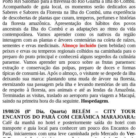
Porto Rei Salomão para a travessia do Rio Guamá à Ilha do Combú.
Acompanhado de guia local, os momentos serão dedicados aos
Saberes e Sabores da Floresta na Ilha do Combú, uma experiência
de descobertas de plantas que curam, temperos, perfumes e histórias
da floresta amazônica. Apresentação dos hábitos dos povos
ancestrais da Ilha do Combú e as adaptações ao ritmo da vida
contemporânea. Vamos aprender como os nativos da região
interagem com as plantas e árvores centenárias na coleta de raízes,
sementes e ervas medicinais.
Almoço incluído
(sem bebidas) com
peixes e ervas ou temperos regionais colhidos na caminhada para o
preparo do prato principal e conhecerá alguns segredos da culinária
paraense. Vamos aprender um pouco sobre as frutas paraenses:
extração e conservação das polpas, preparo de doces e formas
típicas de consumi-las. Após o almoço, o visitante se despede da ilha
deixando sua marca: plantando uma muda de árvore na floresta,
eternizando sua passagem pela ilha e levando memórias de um dia
de respeito à floresta, aos animais e até as lendas da Amazônia.
Terminadas as visitas, traslado ao aeroporto para viagem a Macapá,
saindo na primeira hora do dia seguinte.
Hospedagem
.
19/08/26
(8º Dia, Quarta)
BELÉM –
CITY TOUR
ENCANTOS DO PARÁ COM CERÂMICA MARAJOARA:
Café da manhã no hotel e posteriormente saída do hotel com
transporte e guia local para conhecer um pouco dos Encantos do
Pará, iniciaremos com uma leve caminhada pelo Mercado do
Ver-