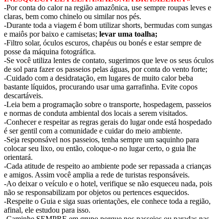
-Por conta do calor na região amazônica, use sempre roupas leves e
claras, bem como chinelo ou similar nos pés.
-Durante toda a viagem é bom utilizar shorts, bermudas com sungas
e maiôs por baixo e camisetas;
levar uma toalha;
-Filtro solar, óculos escuros, chapéus ou bonés e estar sempre de
posse da máquina fotográfica.
-Se você utiliza lentes de contato, sugerimos que leve os seus óculos
de sol para fazer os passeios pelas águas, por conta do vento forte;
-Cuidado com a desidratação, em lugares de muito calor beba
bastante líquidos, procurando usar uma garrafinha. Evite copos
descartáveis.
-Leia bem a programação sobre o transporte, hospedagem, passeios
e normas de conduta ambiental dos locais a serem visitados.
-Conhecer e respeitar as regras gerais do lugar onde está hospedado
é ser gentil com a comunidade e cuidar do meio ambiente.
-Seja responsável nos passeios, tenha sempre um saquinho para
colocar seu lixo, ou então, coloque-o no lugar certo, o guia lhe
orientará.
-Cada atitude de respeito ao ambiente pode ser repassada a crianças
e amigos. Assim você amplia a rede de turistas responsáveis.
-Ao deixar o veículo e o hotel, verifique se não esqueceu nada, pois
não se responsabilizam por objetos ou pertences esquecidos.
-Respeite o Guia e siga suas orientações, ele conhece toda a região,
afinal, ele estudou para isso.
-Caminhe SEMPRE em grupo porque nos passeios ou paradas nas