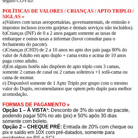
seguro COVID.
POLÍTICAS DE VALORES / CRIANÇAS / APTO TRIPLO /
SIGLAS »
a)Valores com taxas aeroportuárias, governamentais, de emissão e
impostos inclusos (exceto gorjetas e demais serviços não incluídos).
b)Crianças (INF) de 0 a 2 anos pagam somente as taxas de
embarque e outras taxas a informar (favor consultar para o
fechamento do pacote).
c)Crianças (CHD) de 2 a 10 anos no apto dos pais paga 80% do
valor de Adulto em apto duplo + cama extra e acima de 10 anos
paga como adulto.
d)Em alguns hotéis não dispõem de apto triplo com 3 camas,
somente 2 camas de casal ou 2 camas solteiro/a +1 sofá-cama ou
cama de montar.
e) Disponível somente de 1 Apto Triplo por grupo com o mesmo
valor do Duplo, recomendamos que optem pelo duplo para melhor
acomodação.
FORMAS DE PAGAMENTO »
Opção 1 – À VISTA¹:
Desconto de 3% do valor do pacote,
podendo pagar 50% no ato (pix) e 50% após 30 dias
somente com boleto.
Opção 2 – CHEQUE PRÉ:
Entrada de 20% com cheque ou
pix e saldo em 10X com pré-datados, somente para
residentes no RS e SC².