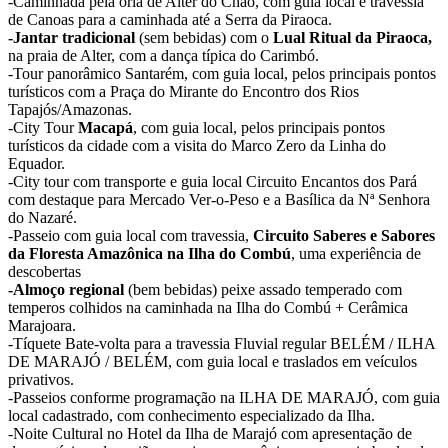
-Caminhada pela orla de Alter do Chão, com guia local e travessia
de Canoas para a caminhada até a Serra da Piraoca.
-Jantar tradicional
(sem bebidas) com o
Lual Ritual da Piraoca,
na praia de Alter, com a dança típica do Carimbó.
-Tour panorâmico Santarém, com guia local, pelos principais pontos
turísticos com a Praça do Mirante do Encontro dos Rios
Tapajós/Amazonas.
-City Tour
Macapá
, com guia local, pelos principais pontos
turísticos da cidade com a visita do Marco Zero da Linha do
Equador.
-City tour com transporte e guia local Circuito Encantos dos Pará
com destaque para Mercado Ver-o-Peso e a Basílica da Nª Senhora
do Nazaré.
-Passeio com guia local com travessia,
Circuito Saberes e Sabores
da Floresta Amazônica na Ilha do Combú
, uma experiência de
descobertas
-Almoço regional
(bem bebidas) peixe assado temperado com
temperos colhidos na caminhada na Ilha do Combú + Cerâmica
Marajoara.
-Tíquete Bate-volta para a travessia Fluvial regular BELÉM / ILHA
DE MARAJÓ / BELÉM, com guia local e traslados em veículos
privativos.
-Passeios conforme programação na ILHA DE MARAJÓ, com guia
local cadastrado, com conhecimento especializado da Ilha.
-Noite Cultural no Hotel da Ilha de Marajó com apresentação de