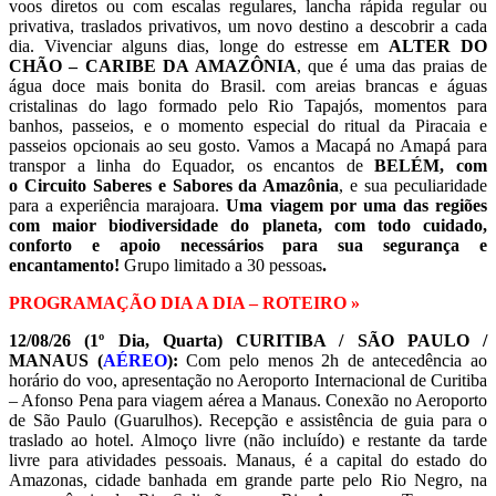
voos diretos ou com escalas regulares, lancha rápida regular ou
privativa, traslados privativos, um novo destino a descobrir a cada
dia. Vivenciar alguns dias, longe do estresse em
ALTER DO
CHÃO – CARIBE DA AMAZÔNIA
, que é uma das praias de
água doce mais bonita do Brasil. com areias brancas e águas
cristalinas do lago formado pelo Rio Tapajós, momentos para
banhos, passeios, e o momento especial do ritual da Piracaia e
passeios opcionais ao seu gosto. Vamos a Macapá no Amapá para
transpor a linha do Equador, os encantos de
BELÉM, com
o
Circuito Saberes e Sabores da Amazônia
, e sua peculiaridade
para a experiência marajoara.
Uma viagem por uma das regiões
com maior biodiversidade do planeta, com todo cuidado,
conforto e apoio necessários para sua segurança e
encantamento!
Grupo limitado a 30 pessoas
.
PROGRAMAÇÃO DIA A DIA – ROTEIRO
»
12/08/26 (1º Dia, Quarta) CURITIBA / SÃO PAULO /
MANAUS
(
AÉREO
):
Com pelo menos 2h de antecedência ao
horário do voo, apresentação no Aeroporto Internacional de Curitiba
– Afonso Pena para viagem aérea a Manaus. Conexão no Aeroporto
de São Paulo (Guarulhos). Recepção e assistência de guia para o
traslado ao hotel. Almoço livre (não incluído) e restante da tarde
livre para atividades pessoais. Manaus, é a capital do estado do
Amazonas, cidade banhada em grande parte pelo Rio Negro, na