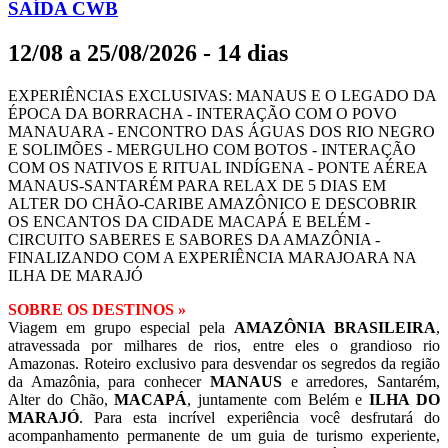
SAÍDA CWB
12/08 a 25/08/2026 - 14 dias
EXPERIÊNCIAS EXCLUSIVAS: MANAUS E O LEGADO DA
ÉPOCA DA BORRACHA - INTERAÇÃO COM O POVO
MANAUARA - ENCONTRO DAS ÁGUAS DOS RIO NEGRO
E SOLIMÕES - MERGULHO COM BOTOS - INTERAÇÃO
COM OS NATIVOS E RITUAL INDÍGENA - PONTE AÉREA
MANAUS-SANTARÉM PARA RELAX DE 5 DIAS EM
ALTER DO CHÃO-CARIBE AMAZÔNICO E DESCOBRIR
OS ENCANTOS DA CIDADE MACAPÁ E BELÉM -
CIRCUITO SABERES E SABORES DA AMAZÔNIA -
FINALIZANDO COM A EXPERIÊNCIA MARAJOARA NA
ILHA DE MARAJÓ
SOBRE OS DESTINOS
»
Viagem em grupo especial pela
AMAZÔNIA BRASILEIRA
,
atravessada por milhares de rios, entre eles o grandioso rio
Amazonas. Roteiro exclusivo para desvendar os segredos da região
da Amazônia, para conhecer
MANAUS
e arredores, Santarém,
Alter do Chão,
MACAPÁ
, juntamente com Belém e
ILHA DO
MARAJÓ
. Para esta incrível experiência você desfrutará do
acompanhamento permanente de um guia de turismo experiente,