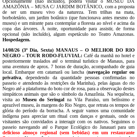
Opcionalmente (não incluído), poderá visitar o MUSEU DA
AMAZÔNIA – MUSA C/ JARDIM BOTÂNICO, com a proposta
de ser um museu vivo da natureza. Tem trilhas na mata,
borboletário, um jardim botânico (que funcionava antes mesmo do
museu) e um mirante para contemplar a floresta ao nível e acima da
copa das árvores. À noite, oportunidade para assistir, de forma
opcional (não incluído), algum espetáculo no Teatro Amazonas.
Hospedagem.
14/08/26 (3º Dia, Sexta) MANAUS – O MELHOR DO RIO
NEGRO – TOUR RODO-FLUVIAL:
Café da manhã no hotel e
posteriormente traslados até o terminal turístico de Manaus, para
uma aventura de aprox. 7 horas de duração, acompanhado de guia
local. Embarque em catamarã ou lancha (
navegação regular ou
privativa
, dependendo da quantidade pessoas confirmadas no
passeio e atendendo às restrições da Marinha), pelas águas do rio
Negro até a plataforma do boto cor de rosa, para a observação destes
simpáticos animais que são o símbolo da Amazônia. Na sequência,
visita ao
Museu do Seringal
na Vila Paraíso, um belíssimo e
aprazível museu, às margens do Rio Negro, que retrata os tempos de
glória do período da borracha. A seguir vamos uma comunidade
indígena para apreciar um ritual com danças e gestuais, onde os
visitantes são convidados a interagir com os nativos. Seguimos o
passeio navegando até o Parque Ecológico do Janauari para um
delicioso almoço regional (sem bebidas) em um restaurante