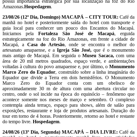
possui importância estratégica por sua localização na foz do Rio
Amazonas.
Hospedagem
.
23/08/26 (12º Dia, Domingo)
MACAPÁ – CITY TOUR:
Café da
manhã no hotel e posteriormente saída do hotel com transporte e
guia local para conhecer um pouco dos Encantos do Macapá.
Iniciamos pela
Fortaleza São José de Macapá
, erguida
estrategicamente na foz do Rio Amazonas, em frente a cidade de
Macapá, a
Casa do Artesão
, onde se encontra o melhor do
artesanato amapaense, e a
Igreja São José,
que é o monumento
mais antigo de Macapá. Em seguida o
Museu Sacaca,
com uma
área de 20 mil metros quadrados, espaço verde, e ambientações
voltadas à cultura do povo amapaense e, por último, o
Monumento
Marco Zero do Equador
, construído sobre a linha imaginária do
Equador que divide a Terra em dois hemisférios. O Monumento
Marco Zero do Equador conta com um obelisco de
aproximadamente 30 m de altura com uma abertura circular no
centro, onde o sol incide na época do equinócio – fenômeno que
acontece somente nos meses de março e setembro. O complexo
contempla ainda terraço, espaço para shows, além de salão para
exposições, restaurante e loja de produtos artesanais. Duração do
tour em torno de 4 horas. Posteriormente, retorno ao hotel e restante
do tempo livre.
Hospedagem
.
24/08/26 (13º Dia, Segunda)
MACAPÁ – DIA LIVRE:
Café da