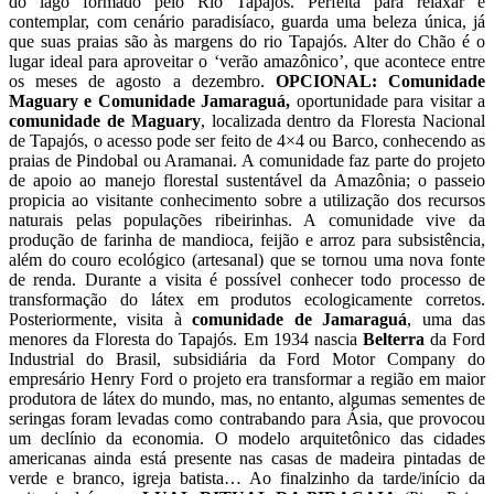
do lago formado pelo Rio Tapajós. Perfeita para relaxar e
contemplar, com cenário paradisíaco, guarda uma beleza única, já
que suas praias são às margens do rio Tapajós. Alter do Chão é o
lugar ideal para aproveitar o ‘verão amazônico’, que acontece entre
os meses de agosto a dezembro.
OPCIONAL: Comunidade
Maguary e Comunidade Jamaraguá,
oportunidade para visitar a
comunidade de Maguary
, localizada dentro da Floresta Nacional
de Tapajós, o acesso pode ser feito de 4×4 ou Barco, conhecendo as
praias de Pindobal ou Aramanai. A comunidade faz parte do projeto
de apoio ao manejo florestal sustentável da Amazônia; o passeio
propicia ao visitante conhecimento sobre a utilização dos recursos
naturais pelas populações ribeirinhas. A comunidade vive da
produção de farinha de mandioca, feijão e arroz para subsistência,
além do couro ecológico (artesanal) que se tornou uma nova fonte
de renda. Durante a visita é possível conhecer todo processo de
transformação do látex em produtos ecologicamente corretos.
Posteriormente, visita à
comunidade de Jamaraguá
, uma das
menores da Floresta do Tapajós. Em 1934 nascia
Belterra
da Ford
Industrial do Brasil, subsidiária da Ford Motor Company do
empresário Henry Ford o projeto era transformar a região em maior
produtora de látex do mundo, mas, no entanto, algumas sementes de
seringas foram levadas como contrabando para Ásia, que provocou
um declínio da economia. O modelo arquitetônico das cidades
americanas ainda está presente nas casas de madeira pintadas de
verde e branco, igreja batista… Ao finalzinho da tarde/início da