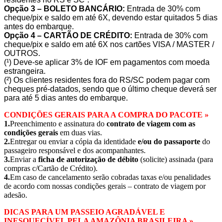
Opção 3 – BOLETO BANCÁRIO:
Entrada de 30% com
cheque/pix e saldo em até 6X, devendo estar quitados 5 dias
antes do embarque.
Opção 4 – CARTÃO DE CRÉDITO:
Entrada de 30% com
cheque/pix e saldo em até 6X nos cartões VISA / MASTER /
OUTROS.
(¹) Deve-se aplicar 3% de IOF em pagamentos com moeda
estrangeira.
(²) Os clientes residentes fora do RS/SC podem pagar com
cheques pré-datados, sendo que o último cheque deverá ser
para até 5 dias antes do embarque.
CONDIÇÕES GERAIS PARA A COMPRA DO PACOTE »
1.
Preenchimento e assinatura do
contrato de viagem com as
condições gerais
em duas vias.
2.
Entregar ou enviar a cópia da identidade
e/ou do passaporte
do
passageiro responsável e dos acompanhantes.
3.
Enviar a
ficha de autorização de débito
(solicite) assinada (para
compras c/Cartão de Crédito).
4.
Em caso de cancelamento serão cobradas taxas e/ou penalidades
de acordo com nossas condições gerais – contrato de viagem por
adesão.
DICAS PARA UM PASSEIO AGRADÁVEL E
INESQUECÍVEL PELA AMAZÔNIA BRASILEIRA »